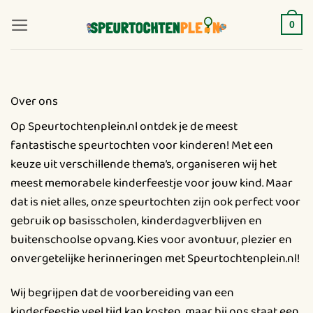
Ga
naar
0
inhoud
Over ons
Op Speurtochtenplein.nl ontdek je de meest
fantastische speurtochten voor kinderen! Met een
keuze uit verschillende thema’s, organiseren wij het
meest memorabele kinderfeestje voor jouw kind. Maar
dat is niet alles, onze speurtochten zijn ook perfect voor
gebruik op basisscholen, kinderdagverblijven en
buitenschoolse opvang. Kies voor avontuur, plezier en
onvergetelijke herinneringen met Speurtochtenplein.nl!
Wij begrijpen dat de voorbereiding van een
kinderfeestje veel tijd kan kosten, maar bij ons staat een