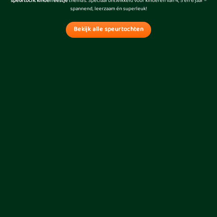
speurtocht kinderfeestje
thema’s
. Speciaal ontwikkeld voor kinderen van 4, 5 en 6 jaar –
spannend, leerzaam én superleuk!
Bekijk alle speurtochten