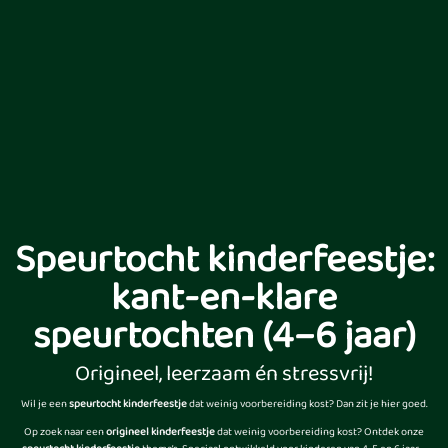
Speurtocht kinderfeestje:
kant-en-klare
speurtochten (4–6 jaar)
Origineel, leerzaam én stressvrij!
Wil je een
speurtocht kinderfeestje
dat weinig voorbereiding kost? Dan zit je hier goed.
Op zoek naar een
origineel kinderfeestje
dat weinig voorbereiding kost? Ontdek onze