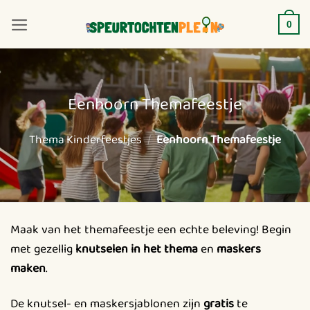
Ga
naar
0
inhoud
Eenhoorn Themafeestje
Thema Kinderfeestjes
/
Eenhoorn Themafeestje
Maak van het themafeestje een echte beleving! Begin
met gezellig
knutselen in het thema
en
maskers
maken
.
De knutsel- en maskersjablonen zijn
gratis
te