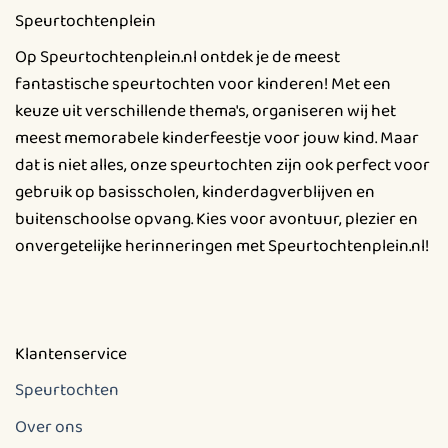
Deze
Speurtochtenplein
optie
kan
Op Speurtochtenplein.nl ontdek je de meest
gekozen
fantastische speurtochten voor kinderen! Met een
worden
keuze uit verschillende thema's, organiseren wij het
op
meest memorabele kinderfeestje voor jouw kind. Maar
de
productpagina
dat is niet alles, onze speurtochten zijn ook perfect voor
gebruik op basisscholen, kinderdagverblijven en
buitenschoolse opvang. Kies voor avontuur, plezier en
onvergetelijke herinneringen met Speurtochtenplein.nl!
Klantenservice
Speurtochten
Over ons