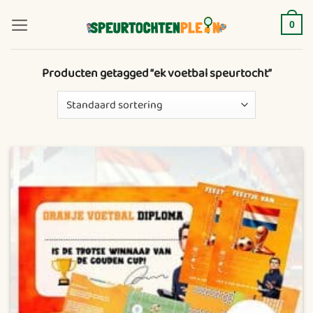
Ga
naar
0
inhoud
Producten getagged “ek voetbal speurtocht”