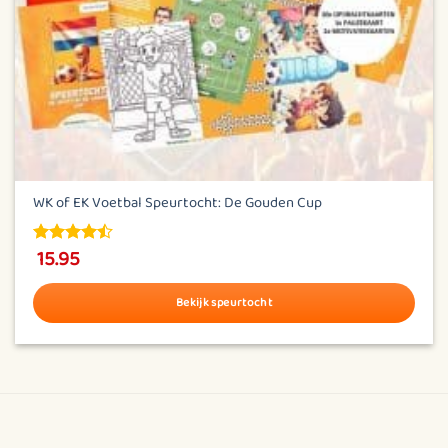
WK of EK Voetbal Speurtocht: De Gouden Cup
15.95
4.5
out of
5
Bekijk speurtocht
Dit
product
heeft
meerdere
variaties.