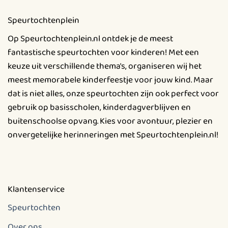
Deze
Speurtochtenplein
optie
kan
Op Speurtochtenplein.nl ontdek je de meest
gekozen
fantastische speurtochten voor kinderen! Met een
worden
keuze uit verschillende thema's, organiseren wij het
op
meest memorabele kinderfeestje voor jouw kind. Maar
de
productpagina
dat is niet alles, onze speurtochten zijn ook perfect voor
gebruik op basisscholen, kinderdagverblijven en
buitenschoolse opvang. Kies voor avontuur, plezier en
onvergetelijke herinneringen met Speurtochtenplein.nl!
Klantenservice
Speurtochten
Over ons