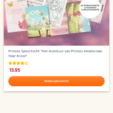
Prinses Speurtocht: “Het Avontuur van Prinses Amalia naar
Haar Kroon”
15.95
4.38
out
of 5
Bekijk speurtocht
Dit
product
heeft
meerdere
variaties.