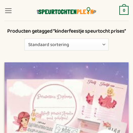
Ga
naar
0
inhoud
Producten getagged “kinderfeestje speurtocht prises”