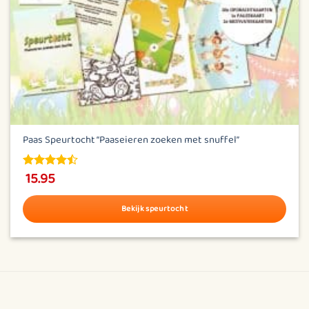
Paas Speurtocht “Paaseieren zoeken met snuffel”
15.95
4.5
out of
5
Bekijk speurtocht
Dit
product
heeft
meerdere
variaties.