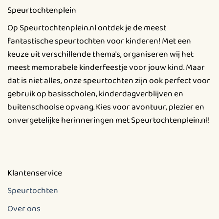
Deze
Speurtochtenplein
optie
kan
Op Speurtochtenplein.nl ontdek je de meest
gekozen
fantastische speurtochten voor kinderen! Met een
worden
keuze uit verschillende thema's, organiseren wij het
op
meest memorabele kinderfeestje voor jouw kind. Maar
de
productpagina
dat is niet alles, onze speurtochten zijn ook perfect voor
gebruik op basisscholen, kinderdagverblijven en
buitenschoolse opvang. Kies voor avontuur, plezier en
onvergetelijke herinneringen met Speurtochtenplein.nl!
Klantenservice
Speurtochten
Over ons