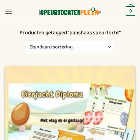
Ga
naar
0
inhoud
Producten getagged “paashaas speurtocht”