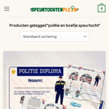
Ga
naar
0
inhoud
Producten getagged “politie en boefje speurtocht”