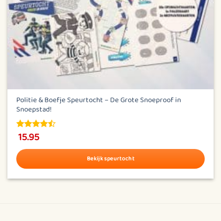
Politie & Boefje Speurtocht – De Grote Snoeproof in
Snoepstad!
15.95
4.45
out
of 5
Bekijk speurtocht
Dit
product
heeft
meerdere
variaties.