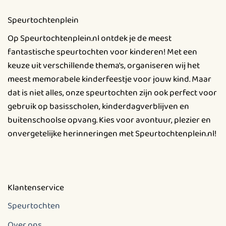
Deze
Speurtochtenplein
optie
kan
Op Speurtochtenplein.nl ontdek je de meest
gekozen
fantastische speurtochten voor kinderen! Met een
worden
keuze uit verschillende thema's, organiseren wij het
op
meest memorabele kinderfeestje voor jouw kind. Maar
de
productpagina
dat is niet alles, onze speurtochten zijn ook perfect voor
gebruik op basisscholen, kinderdagverblijven en
buitenschoolse opvang. Kies voor avontuur, plezier en
onvergetelijke herinneringen met Speurtochtenplein.nl!
Klantenservice
Speurtochten
Over ons