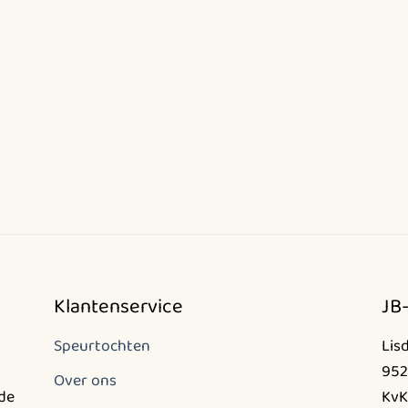
Klantenservice
JB
Speurtochten
Lis
952
Over ons
nde
KvK