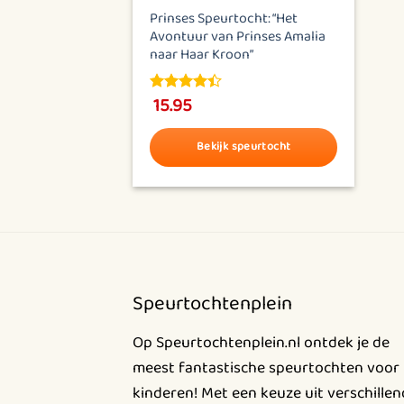
Prinses Speurtocht: “Het
Avontuur van Prinses Amalia
naar Haar Kroon”
15.95
4.38
out
of 5
Bekijk speurtocht
Dit
product
heeft
meerdere
variaties.
Deze
Speurtochtenplein
optie
kan
Op Speurtochtenplein.nl ontdek je de
gekozen
meest fantastische speurtochten voor
worden
kinderen! Met een keuze uit verschille
op