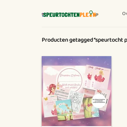
Ga
naar
O
inhoud
Producten getagged “speurtocht p