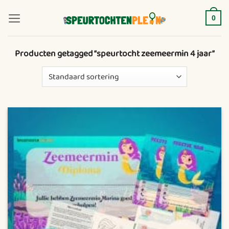
Ga
naar
0
inhoud
Producten getagged “speurtocht zeemeermin 4 jaar”