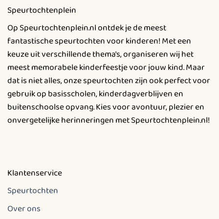
Deze
Speurtochtenplein
optie
kan
Op Speurtochtenplein.nl ontdek je de meest
gekozen
fantastische speurtochten voor kinderen! Met een
worden
keuze uit verschillende thema's, organiseren wij het
op
meest memorabele kinderfeestje voor jouw kind. Maar
de
productpagina
dat is niet alles, onze speurtochten zijn ook perfect voor
gebruik op basisscholen, kinderdagverblijven en
buitenschoolse opvang. Kies voor avontuur, plezier en
onvergetelijke herinneringen met Speurtochtenplein.nl!
Klantenservice
Speurtochten
Over ons