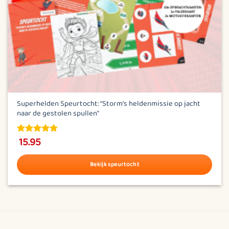
Superhelden Speurtocht: “Storm’s heldenmissie op jacht
naar de gestolen spullen”
15.95
4.83
out of
5
Bekijk speurtocht
Dit
product
heeft
meerdere
variaties.