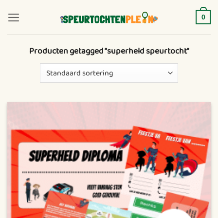
Ga
naar
0
inhoud
Producten getagged “superheld speurtocht”