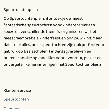
Deze
Speurtochtenplein
optie
kan
Op Speurtochtenplein.nl ontdek je de meest
gekozen
fantastische speurtochten voor kinderen! Met een
worden
keuze uit verschillende thema's, organiseren wij het
op
meest memorabele kinderfeestje voor jouw kind. Maar
de
productpagina
dat is niet alles, onze speurtochten zijn ook perfect voor
gebruik op basisscholen, kinderdagverblijven en
buitenschoolse opvang. Kies voor avontuur, plezier en
onvergetelijke herinneringen met Speurtochtenplein.nl!
Klantenservice
Speurtochten
Over ons