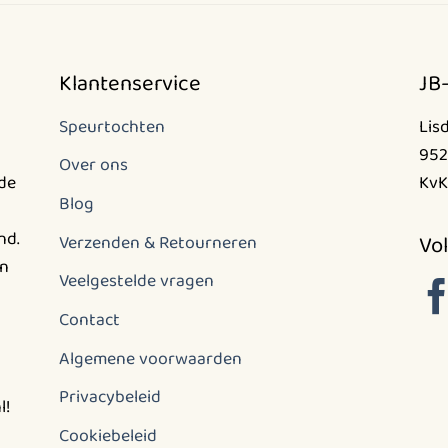
Klantenservice
JB
Speurtochten
Lis
952
Over ons
nde
KvK
Blog
nd.
Vol
Verzenden & Retourneren
en
Veelgestelde vragen
Contact
Algemene voorwaarden
Privacybeleid
l!
Cookiebeleid