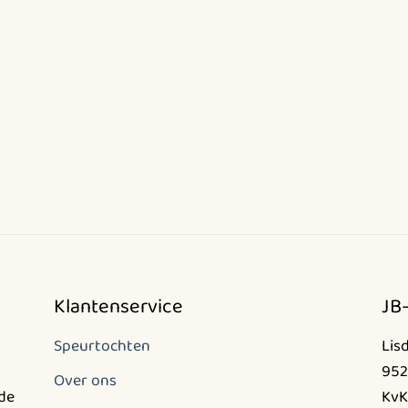
Klantenservice
JB
Speurtochten
Lis
952
Over ons
nde
KvK