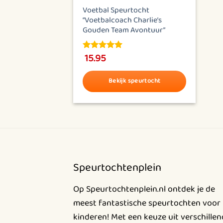
Voetbal Speurtocht
“Voetbalcoach Charlie’s
Gouden Team Avontuur”
15.95
5.00
out of
5
Bekijk speurtocht
Dit
product
heeft
meerdere
variaties.
Deze
Speurtochtenplein
optie
kan
Op Speurtochtenplein.nl ontdek je de
gekozen
meest fantastische speurtochten voor
worden
kinderen! Met een keuze uit verschille
op