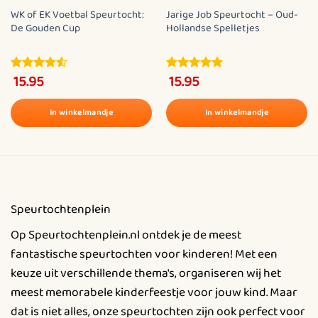
Benodigdheden:
WK of EK Voetbal Speurtocht:
Jarige Job Speurtocht – Oud-
De Gouden Cup
Hollandse Spelletjes
Pen/stiften
Voetbal
15.95
15.95
4.5
out of
5.00
out of
Flessen
5
5
In winkelmandje
In winkelmandje
Krijt of pionnen
Dit
Dit
product
product
Of je nu een voetbalfan bent of gewoon van een goede
heeft
heeft
uitdaging houdt, de Voetbal Speurtocht belooft plezier
meerdere
meerdere
en avontuur voor alle deelnemers!
variaties.
variaties.
Speurtochtenplein
Deze
Deze
optie
optie
Op Speurtochtenplein.nl ontdek je de meest
kan
kan
fantastische speurtochten voor kinderen! Met een
gekozen
gekozen
keuze uit verschillende thema's, organiseren wij het
worden
worden
meest memorabele kinderfeestje voor jouw kind. Maar
op
op
dat is niet alles, onze speurtochten zijn ook perfect voor
de
de