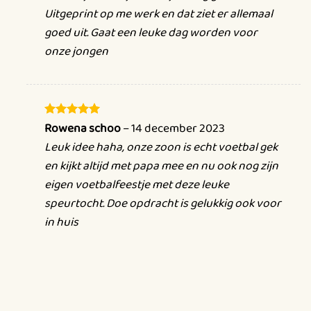
Bal overgooien: Werk samen en houd de bal in de
Uitgeprint op me werk en dat ziet er allemaal
lucht.
goed uit. Gaat een leuke dag worden voor
onze jongen
Zit voetbal: Speel voetbal terwijl je zit, leuk en
uitdagend!
Bal tikspel: Wie is de snelste en meest behendige?
Rowena schoo
–
14 december 2023
Gewaardeerd
En natuurlijk, volop raadsels en puzzels om je hersens te
5
uit 5
Leuk idee haha, onze zoon is echt voetbal gek
kraken!
en kijkt altijd met papa mee en nu ook nog zijn
eigen voetbalfeestje met deze leuke
Wat krijg ik allemaal?
speurtocht. Doe opdracht is gelukkig ook voor
Dit uitgebreide pakket biedt alle benodigdheden voor
in huis
een
onvergetelijke speurtocht
. Inclusief een
aantrekkelijk voorblad, een meeslepend verhaal dat de
kinderen in de voetbal sfeer brengt, duidelijke
uitzetpijlen voor de route, en uitnodigingskaarten om