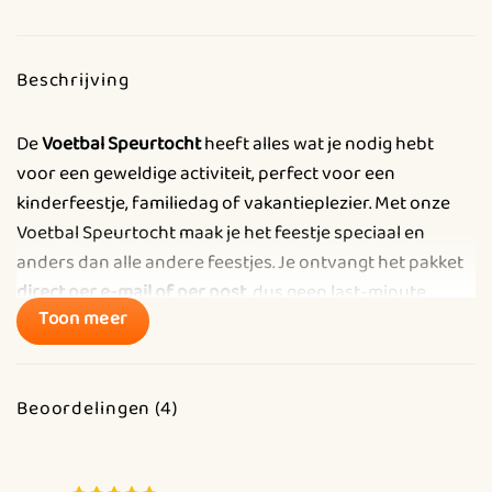
Beschrijving
De
Voetbal Speurtocht
heeft alles wat je nodig hebt
voor een geweldige activiteit, perfect voor een
kinderfeestje, familiedag of vakantieplezier. Met onze
Voetbal Speurtocht maak je het feestje speciaal en
anders dan alle andere feestjes. Je ontvangt het pakket
direct per e-mail of per post
, dus geen last-minute
Toon meer
stress of tijdsgebrek. Alles wat je nodig hebt om van dit
feestje een onvergetelijk voetbalavontuur te maken!
Beoordelingen (4)
Kom jij Charlie’s Voetbalteam versterken?
Samen met voetbalcoach Charlie gaan de kinderen op
avontuur. Charlie is opzoek naar nieuwe vrienden die