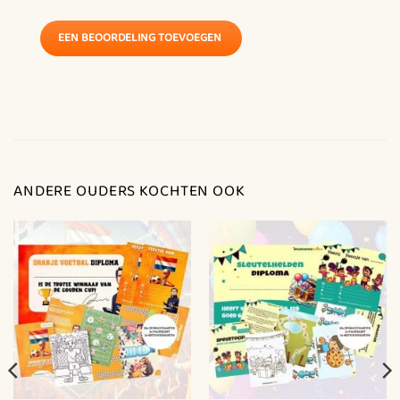
vriendjes uit te nodigen voor dit fantastische
voetbalfeest.
EEN BEOORDELING TOEVOEGEN
Tien opdrachtkaarten met duidelijke speluitleg, die de
kinderen tijdens hun zoektocht moeten opsporen. Voor
een optionele pauze of wat extra motivatie zijn er
speciale pauze- en motivatiekaarten toegevoegd. Een
oplossingskaart met daarop alle antwoorden.
ANDERE OUDERS KOCHTEN OOK
De spelopdrachten omvatten boeiende puzzels,
raadsels, uitdagende doe-opdracht(en) en meer. En
alsof dat nog niet genoeg is, bevat het pakket ook een
feestelijk diploma en kleurplaten om de speurtocht op
een creatieve en vrolijke manier af te sluiten. Alles wat je
nodig hebt voor een voetbalfeest ligt binnen
handbereik!