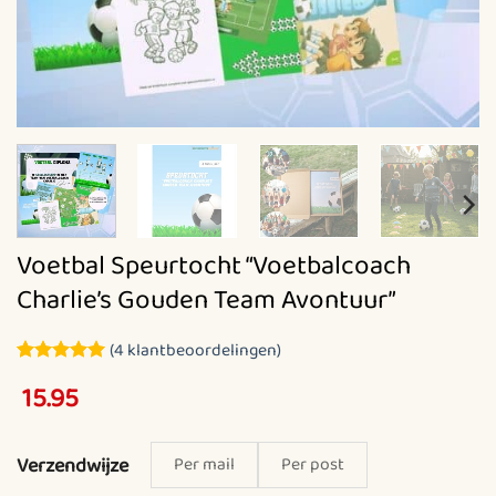
Voetbal Speurtocht “Voetbalcoach
Charlie’s Gouden Team Avontuur”
(
4
klantbeoordelingen)
Gewaardeerd
4
15.95
5
op 5
gebaseerd
op
klantbeoordelingen
Verzendwijze
Per mail
Per post