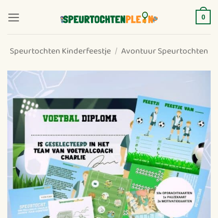
Ga
naar
0
inhoud
Speurtochten Kinderfeestje
/
Avontuur Speurtochten