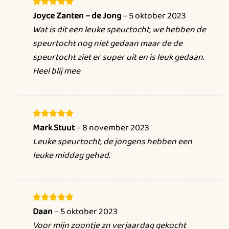
zijn voetbalteam komen versterken. Charlie vertelde
Joyce Zanten – de Jong
–
5 oktober 2023
Gewaardeerd
over een voetbalveld in het bos naast ons dorp. Daar
5
uit 5
Wat is dit een leuke speurtocht, we hebben de
mag je alleen spelen als je heel goed kunt voetballen.
speurtocht nog niet gedaan maar de de
Want er wacht een supercool voetbaltoernooi waar het
speurtocht ziet er super uit en is leuk gedaan.
winnende team echte profvoetballers worden.
Heel blij mee
Onderweg wachten leuke en grappige uitdagingen om
samen het allerbeste team te worden.
Wat kun je verwachten?
Mark Stuut
–
8 november 2023
Gewaardeerd
5
uit 5
Leuke speurtocht, de jongens hebben een
De speurtocht zit bomvol spannende spelletjes zoals:
leuke middag gehad.
Fles mikken: Wie heeft de beste precisie?
Dribbelrace: Laat zien hoe snel je kunt dribbelen!
Voetbal Bowling: Raak alle kegels omver met een
Daan
–
5 oktober 2023
Gewaardeerd
schot.
5
uit 5
Voor mijn zoontje zn verjaardag gekocht