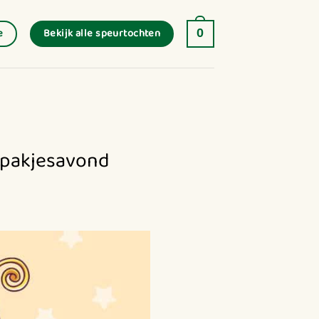
Bekijk alle speurtochten
e
0
e pakjesavond