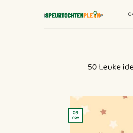
Ga
naar
O
inhoud
50 Leuke ide
09
nov