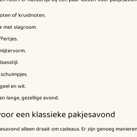
oten of kruidnoten.
 met slagroom.
fertjes.
mijtervorm.
aasstijl.
f schuimpjes.
geel en wit.
n lange, gezellige avond.
 voor een klassieke pakjesavond
kjesavond alleen draait om cadeaus. Er zijn genoeg manier