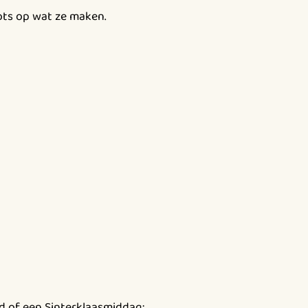
rots op wat ze maken.
d of een Sinterklaasmiddag: