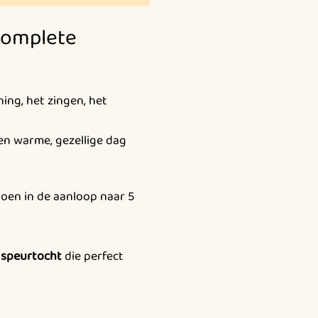
 complete
ing, het zingen, het
een warme, gezellige dag
 doen in de aanloop naar 5
 speurtocht
die perfect