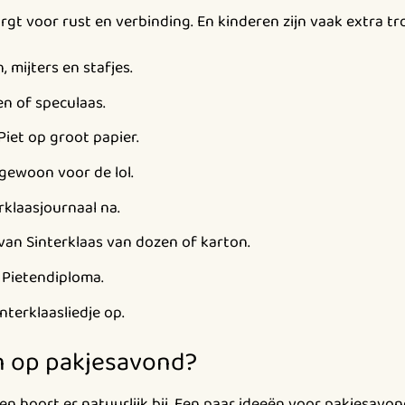
orgt voor rust en verbinding. En kinderen zijn vaak extra t
 mijters en stafjes.
n of speculaas.
Piet op groot papier.
gewoon voor de lol.
rklaasjournaal na.
n Sinterklaas van dozen of karton.
 Pietendiploma.
nterklaasliedje op.
en op pakjesavond?
n hoort er natuurlijk bij. Een paar ideeën voor pakjesavon