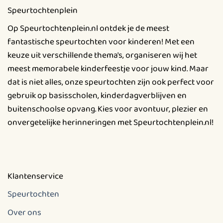
Deze
Speurtochtenplein
optie
kan
Op Speurtochtenplein.nl ontdek je de meest
gekozen
fantastische speurtochten voor kinderen! Met een
worden
keuze uit verschillende thema's, organiseren wij het
op
meest memorabele kinderfeestje voor jouw kind. Maar
de
productpagina
dat is niet alles, onze speurtochten zijn ook perfect voor
gebruik op basisscholen, kinderdagverblijven en
buitenschoolse opvang. Kies voor avontuur, plezier en
onvergetelijke herinneringen met Speurtochtenplein.nl!
Klantenservice
Speurtochten
Over ons