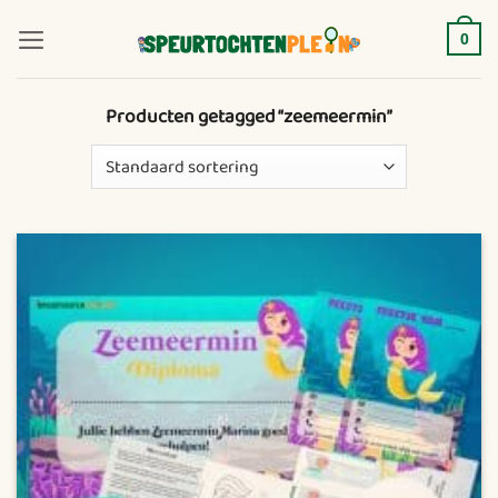
Ga
naar
0
inhoud
Producten getagged “zeemeermin”