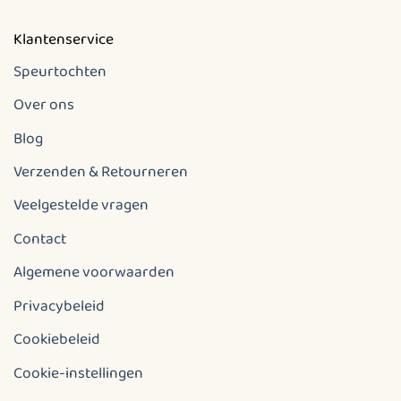
Balletje
Klantenservice
Speurtochten
Doos
Over ons
Zand of rijst
Blog
Kortom, of het nu voor een kinderfeestje, familiedag of
Verzenden & Retourneren
vakantie-activiteit is, de Zeemeermin Speurtocht biedt
Veelgestelde vragen
een avontuur vol plezier en magie!
Contact
Algemene voorwaarden
Privacybeleid
Cookiebeleid
Cookie-instellingen