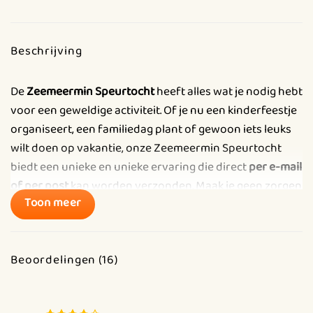
Beschrijving
De
Zeemeermin Speurtocht
heeft alles wat je nodig hebt
voor een geweldige activiteit. Of je nu een kinderfeestje
organiseert, een familiedag plant of gewoon iets leuks
wilt doen op vakantie, onze Zeemeermin Speurtocht
biedt een unieke en unieke ervaring die direct
per e-mail
of per post
kan worden verzonden. Maak je geen zorgen
Toon meer
over last-minute stress of tijdsgebrek, want wij hebben
alles wat je nodig hebt om van deze activiteit een
onvergetelijke zeemeerminbeleving te maken.
Beoordelingen (16)
Op zoek naar de verdwenen zeemeermin
Duik diep in de mysterieuze wateren
van ons