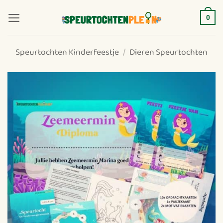
Ga
naar
0
inhoud
Speurtochten Kinderfeestje
/
Dieren Speurtochten