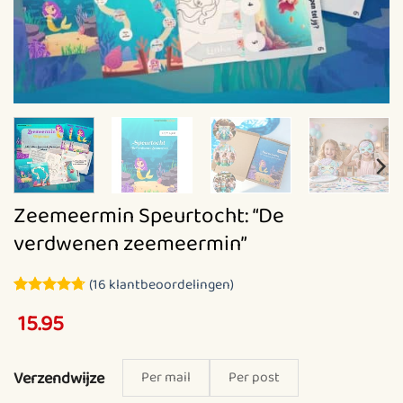
Zeemeermin Speurtocht: “De
verdwenen zeemeermin”
(
16
klantbeoordelingen)
Gewaardeerd
16
15.95
4.69
op 5
gebaseerd
op
klantbeoordelingen
Verzendwijze
Per mail
Per post