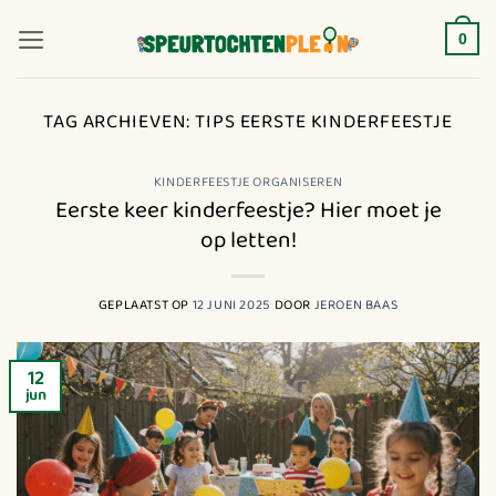
Ga
naar
0
inhoud
TAG ARCHIEVEN:
TIPS EERSTE KINDERFEESTJE
KINDERFEESTJE ORGANISEREN
Eerste keer kinderfeestje? Hier moet je
op letten!
GEPLAATST OP
12 JUNI 2025
DOOR
JEROEN BAAS
12
jun