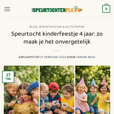
Ga
naar
0
inhoud
BLOG
,
SPEURTOCHTEN & ACTIVITEITEN
Speurtocht kinderfeestje 4 jaar: zo
maak je het onvergetelijk
GEPLAATST OP
27 FEBRUARI 2026
DOOR
JEROEN BAAS
27
feb