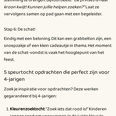
stemming te brengen. Bijvoorbeeld:
“De prinses is haar
kroon kwijt! Kunnen jullie helpen zoeken?”
Laat ze
vervolgens samen op pad gaan met een begeleider.
Stap 6: De schat!
Eindig met een beloning. Dit kan een grabbelton zijn, een
snoepzakje of een klein cadeautje in thema. Het moment
van de schat-vondst is vaak het hoogtepunt van het
feest.
5 speurtocht opdrachten die perfect zijn voor
4-jarigen
Zoek je inspiratie voor opdrachten? Deze werken
gegarandeerd bij 4-jarigen:
Kleurenzoektocht
: “Zoek iets dat rood is!” Kinderen
rennen rond om voorwerpen in de juiste kleur te