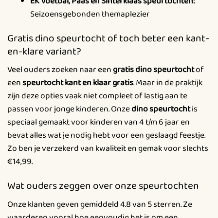
EK Voetbal, Paas en Sinterklaas speurtochten:
Seizoensgebonden themaplezier
Gratis dino speurtocht of toch beter een kant-
en-klare variant?
Veel ouders zoeken naar een
gratis dino speurtocht
of
een
speurtocht kant en klaar gratis
. Maar in de praktijk
zijn deze opties vaak niet compleet of lastig aan te
passen voor jonge kinderen. Onze
dino speurtocht
is
speciaal gemaakt voor kinderen van 4 t/m 6 jaar en
bevat alles wat je nodig hebt voor een geslaagd feestje.
Zo ben je verzekerd van kwaliteit en gemak voor slechts
€14,99.
Wat ouders zeggen over onze speurtochten
Onze klanten geven gemiddeld 4.8 van 5 sterren. Ze
waarderen vooral hoe eenvoudig het is om een