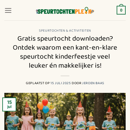
Ga
naar
0
inhoud
SPEURTOCHTEN & ACTIVITEITEN
Gratis speurtocht downloaden?
Ontdek waarom een kant-en-klare
speurtocht kinderfeestje veel
leuker én makkelijker is!
GEPLAATST OP
15 JULI 2025
DOOR
JEROEN BAAS
15
jul