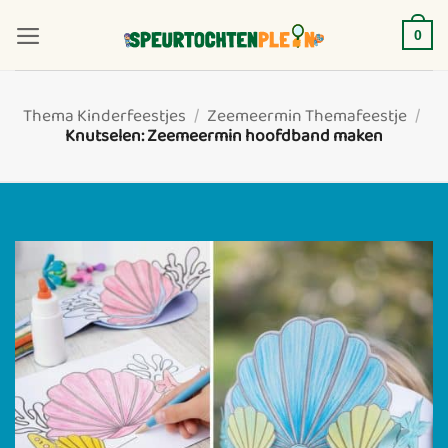
Ga
naar
0
inhoud
Thema Kinderfeestjes
/
Zeemeermin Themafeestje
/
Knutselen: Zeemeermin hoofdband maken