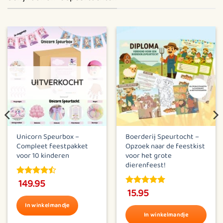
UITVERKOCHT
Unicorn Speurbox –
Boerderij Speurtocht –
Compleet feestpakket
Opzoek naar de feestkist
voor 10 kinderen
voor het grote
dierenfeest!
149.95
4.5
out of
15.95
5
5.00
out of
5
In winkelmandje
In winkelmandje