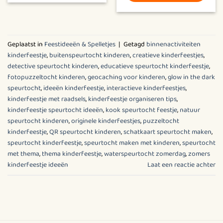
Dit
product
heeft
meerdere
Geplaatst in
Feestideeën & Spelletjes
|
Getagd
binnenactiviteiten
variaties.
kinderfeestje
,
buitenspeurtocht kinderen
,
creatieve kinderfeestjes
,
Deze
detective speurtocht kinderen
,
educatieve speurtocht kinderfeestje
,
optie
fotopuzzeltocht kinderen
,
geocaching voor kinderen
,
glow in the dark
kan
speurtocht
,
ideeën kinderfeestje
,
interactieve kinderfeestjes
,
gekozen
kinderfeestje met raadsels
,
kinderfeestje organiseren tips
,
worden
kinderfeestje speurtocht ideeën
,
kook speurtocht feestje
,
natuur
op
speurtocht kinderen
,
originele kinderfeestjes
,
puzzeltocht
kinderfeestje
,
QR speurtocht kinderen
,
schatkaart speurtocht maken
,
de
speurtocht kinderfeestje
,
speurtocht maken met kinderen
,
speurtocht
productpagina
met thema
,
thema kinderfeestje
,
waterspeurtocht zomerdag
,
zomers
kinderfeestje ideeën
Laat een reactie achter