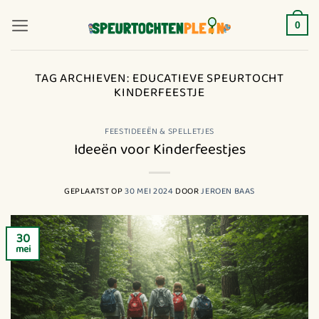
Ga
naar
0
inhoud
TAG ARCHIEVEN:
EDUCATIEVE SPEURTOCHT
KINDERFEESTJE
FEESTIDEEËN & SPELLETJES
Ideeën voor Kinderfeestjes
GEPLAATST OP
30 MEI 2024
DOOR
JEROEN BAAS
30
mei