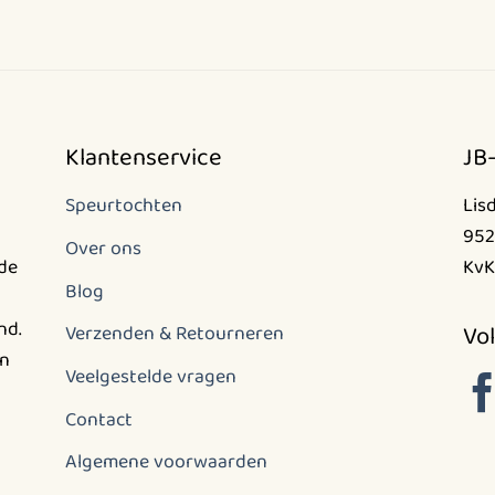
op
de
productpagina
Klantenservice
JB
Speurtochten
Lis
952
Over ons
nde
KvK
Blog
nd.
Vol
Verzenden & Retourneren
en
Veelgestelde vragen
Contact
Algemene voorwaarden