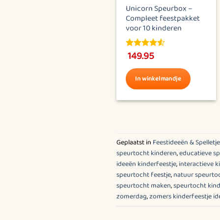
Paas Speurtocht
Unicorn Speurbox –
“Paaseieren zoeken met
Compleet feestpakket
snuffel”
voor 10 kinderen
15.95
149.95
4.5
out of
4.5
out of
5
5
In winkelmandje
In winkelmandje
Dit
product
heeft
meerdere
Geplaatst in
Feestideeën & Spelletj
variaties.
speurtocht kinderen
,
educatieve sp
Deze
ideeën kinderfeestje
,
interactieve k
optie
speurtocht feestje
,
natuur speurto
kan
speurtocht maken
,
speurtocht kind
gekozen
zomerdag
,
zomers kinderfeestje i
worden
op