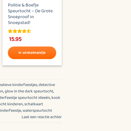
Politie & Boefje
Speurtocht – De Grote
Snoeproof in
Snoepstad!
15.95
4.45
out
of 5
In winkelmandje
Dit
product
heeft
meerdere
eatieve kinderfeestjes
,
detective
en
,
glow in the dark speurtocht
,
variaties.
derfeestje speurtocht ideeën
,
kook
Deze
cht kinderen
,
schatkaart
optie
inderfeestje
,
waterspeurtocht
kan
Laat een reactie achter
gekozen
worden