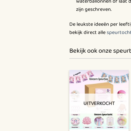
waterballonnen of laat 
zijn geschreven.
De leukste ideeën per leeft
bekijk direct alle
speurtocht
Bekijk ook onze speur
UITVERKOCHT