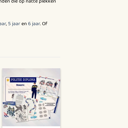
nden die op natte plekken
aar
,
5 jaar
en
6 jaar
. Of