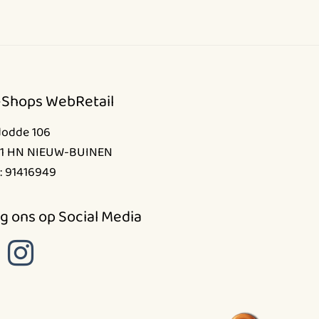
op
de
productpagina
-Shops WebRetail
dodde 106
1 HN NIEUW-BUINEN
: 91416949
g ons op Social Media