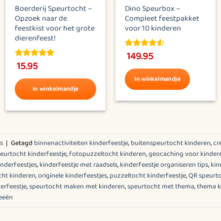
Boerderij Speurtocht –
Dino Speurbox –
Opzoek naar de
Compleet feestpakket
feestkist voor het grote
voor 10 kinderen
dierenfeest!
149.95
4.5
out of
15.95
5
5.00
out of
5
In winkelmandje
In winkelmandje
Dit
product
heeft
meerdere
es
|
Getagd
binnenactiviteiten kinderfeestje
,
buitenspeurtocht kinderen
,
cr
eurtocht kinderfeestje
,
fotopuzzeltocht kinderen
,
geocaching voor kinder
variaties.
inderfeestjes
,
kinderfeestje met raadsels
,
kinderfeestje organiseren tips
,
kin
Deze
cht kinderen
,
originele kinderfeestjes
,
puzzeltocht kinderfeestje
,
QR speurto
optie
erfeestje
,
speurtocht maken met kinderen
,
speurtocht met thema
,
thema k
kan
deeën
gekozen
worden