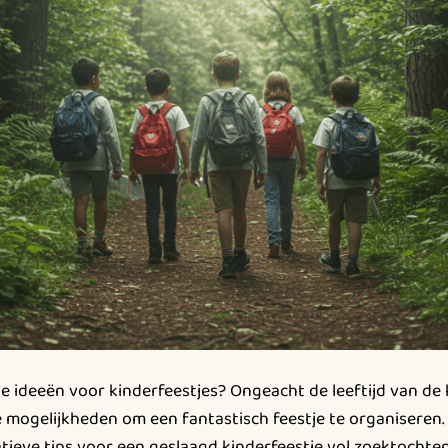
le ideeën voor kinderfeestjes? Ongeacht de leeftijd van de
loze mogelijkheden om een fantastisch feestje te organisere
eatieve tips voor een geslaagd kinderfeestje vol zoektocht