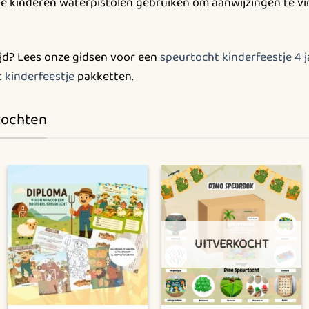
de kinderen waterpistolen gebruiken om aanwijzingen te vi
ijd? Lees onze gidsen voor een
speurtocht kinderfeestje 4 j
 kinderfeestje
pakketten.
tochten
UITVERKOCHT